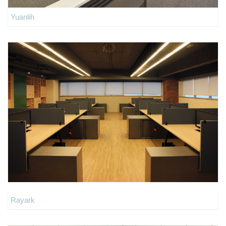
Yuanlih
Rayark